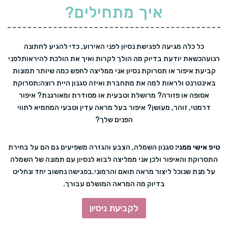
איך מתחילים?
כל כלה מגיעה לפגישת נסיון לפני האירוע, כדי להגיע לחתונה
רגועה
כשאת יודעת בדיוק מה הולך לקרות ואיך את הולכת להיראות
לפני
קביעת איפור או תסרוקת נסיון אני ממליצה לחפש כמה שיותר תמונות
באינטרנט ולראות למה את מתחברת ואיזה סגנון היית רוצה:
תסרוקת
אסופה או פזורה? מרושלת וטבעית או מסודרת ומאורגנת? איפור
דרמטי, זוהר, מעושן? איפור בעל מראה עדין וטבעי המחמיא לתווי
הפנים שלך?
טיפ אישי ממני:
סגנון השמלה, הצבע והגזרה משפיעים גם הם על בחירת
התסרוקת והאיפור ולכן אני ממליצה לבוא לנסיון עם תמונה של השמלה
על מנת שנוכל ליצור מראה תואם והרמוני.
בפגישה נחשוב יחד ונחליט
בדיוק מה המראה המושלם עבורך.
לקביעת ניסיון