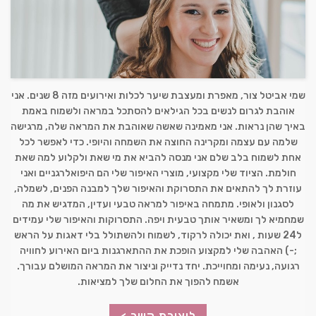
שמי אביטל צור, מאפרת ומעצבת שיער לכלות ואירועים מזה 8 שנים. אני
אוהבת לגרום לנשים בכל הגילאים להסתכל במראה ולשמוח באמת
באיך שהן נראות. אני מאמינה שאשה שאוהבת את המראה שלה, מרגישה
שלמה עם עצמה ומקרינה החוצה את השמחה והיופי. כדי לאפשר לכל
אחת לשמוח בלב שלם אני מנסה להביא את מי שאת ולקלוע למה שאת
חולמת. הציוד שלי מקצועי, מוצרי האיפור שלי הם היפואלרגניים ואני
עוזרת לך להתאים את התסרוקת והאיפור שלך למבנה הפנים, לשמלה,
לסגנון ולאופי. מתמחה באיפור למראה טבעי ועדין, המדגיש את מה
שמחמיא לך ומשאיר אותך טבעית ויפה. התסרוקות והאיפור שלי עמידים
ל24 שעות , ואת יכולה לרקוד, לשמוח ולהשתולל בלי דאגות על הראש
;-) האהבה שלי למקצוע הופכת את ההתארגנות ביום האירוע לחוויה
רגועה, נעימה ומחוייכת. יחד נדייק וניצור את המראה המושלם עבורך.
אשמח להפוך את החלום שלך למציאות.
ליצירת קשר >